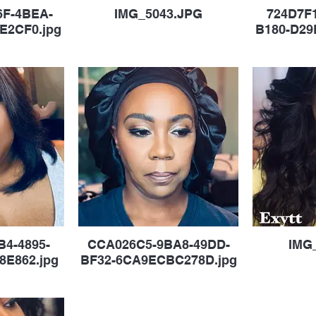
6F-4BEA-
IMG_5043.JPG
724D7F1
E2CF0.jpg
B180-D29
B4-4895-
CCA026C5-9BA8-49DD-
IMG
8E862.jpg
BF32-6CA9ECBC278D.jpg