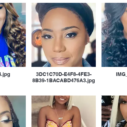
.jpg
3DC1C70D-E4F8-4FE3-
IMG
8B39-1BACABD476A3.jpg