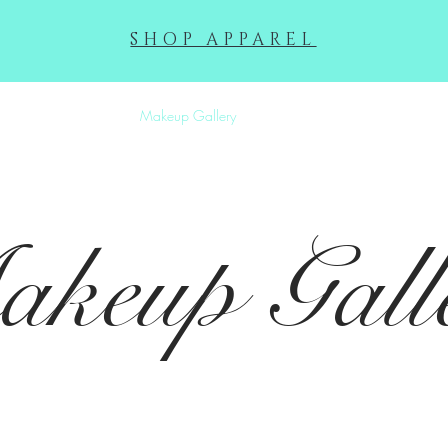
SHOP APPAREL
Squeek Exhibit
Makeup Gallery
Gallery
About
Contac
keup Gall