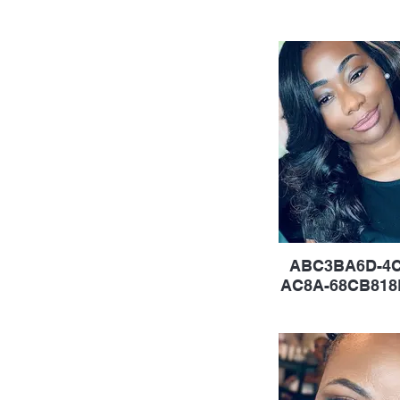
ABC3BA6D-4C
AC8A-68CB818