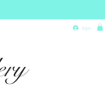
t
Store Policy
Exytt Hair Shop
Log In
ery