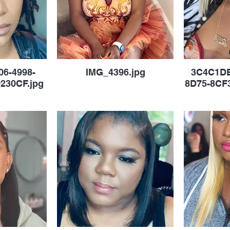
06-4998-
IMG_4396.jpg
3C4C1DB
230CF.jpg
8D75-8CF