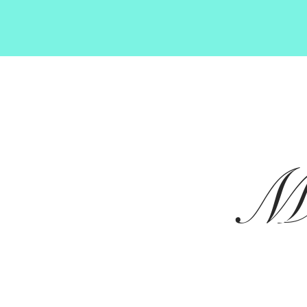
EHS
Home
Shop Exytt
Tyree Exhibit
Ma