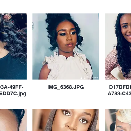
3A-49FF-
IMG_6368.JPG
D17DFDD
EDD7C.jpg
A783-C43